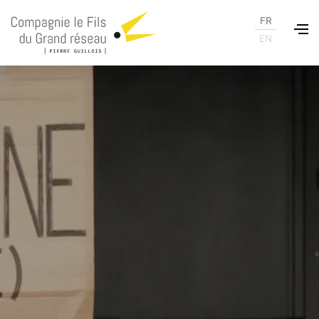
FR
EN