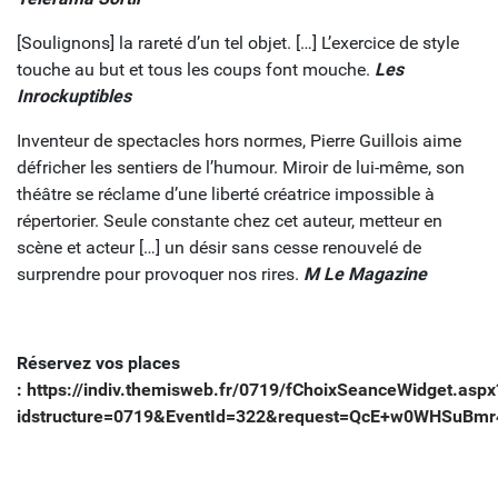
[Soulignons] la rareté d’un tel objet. […] L’exercice de style
touche au but et tous les coups font mouche.
Les
Inrockuptibles
Inventeur de spectacles hors normes, Pierre Guillois aime
défricher les sentiers de l’humour. Miroir de lui-même, son
théâtre se réclame d’une liberté créatrice impossible à
répertorier. Seule constante chez cet auteur, metteur en
scène et acteur […] un désir sans cesse renouvelé de
surprendre pour provoquer nos rires.
M Le Magazine
Réservez vos places
:
https://indiv.themisweb.fr/0719/fChoixSeanceWidget.aspx
idstructure=0719&EventId=322&request=QcE+w0WHSuBm