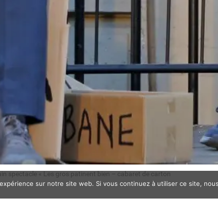
ain spectacle « Les gros patinent bien – cabaret de carton
 expérience sur notre site web. Si vous continuez à utiliser ce site, no
r jouer en alternance avec les comédiens Olivier Martin-Sal