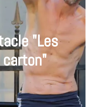
tacle "Les
 carton"