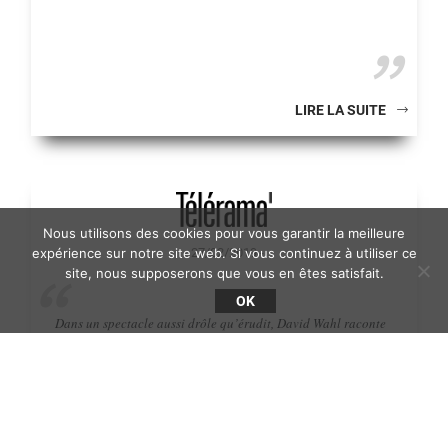
LIRE LA SUITE
Nous utilisons des cookies pour vous garantir la meilleure
expérience sur notre site web. Si vous continuez à utiliser ce
- 27/02/2019 -
site, nous supposerons que vous en êtes satisfait.
OK
Dans un spectacle aussi drôle qu’érudit, David Wahl raconte
l’histoire des déchets engendrés par l’humanité. Où l’on
apprend la valeur toute relative des notions de “sale” et de
“propre”…