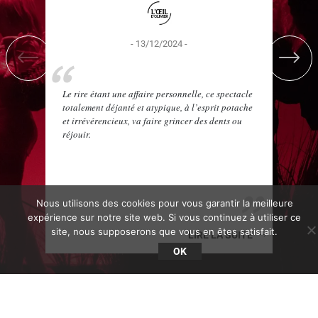
- 13/12/2024 -
Le rire étant une affaire personnelle, ce spectacle
S
totalement déjanté et atypique, à l’esprit potache
«
et irrévérencieux, va faire grincer des dents ou
n
réjouir.
Nous utilisons des cookies pour vous garantir la meilleure
expérience sur notre site web. Si vous continuez à utiliser ce
site, nous supposerons que vous en êtes satisfait.
LIRE LA SUITE
OK